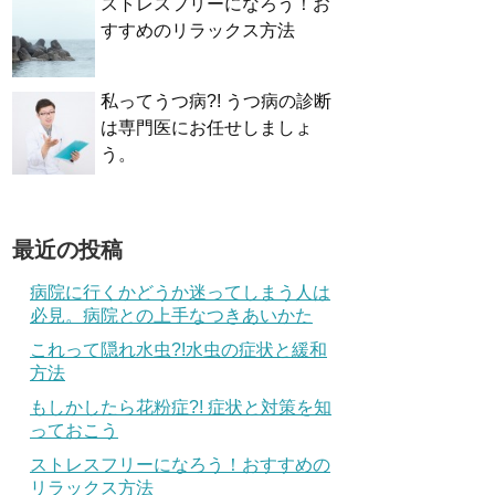
ストレスフリーになろう！お
すすめのリラックス方法
私ってうつ病?! うつ病の診断
は専門医にお任せしましょ
う。
最近の投稿
病院に行くかどうか迷ってしまう人は
必見。病院との上手なつきあいかた
これって隠れ水虫?!水虫の症状と緩和
方法
もしかしたら花粉症?! 症状と対策を知
っておこう
ストレスフリーになろう！おすすめの
リラックス方法