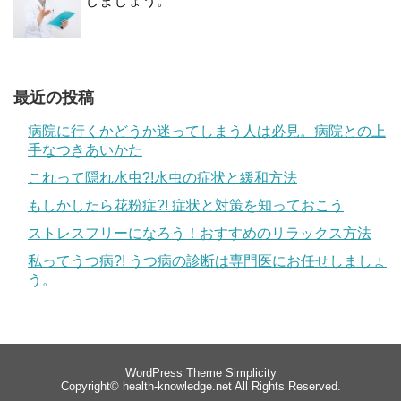
しましょう。
最近の投稿
病院に行くかどうか迷ってしまう人は必見。病院との上
手なつきあいかた
これって隠れ水虫?!水虫の症状と緩和方法
もしかしたら花粉症?! 症状と対策を知っておこう
ストレスフリーになろう！おすすめのリラックス方法
私ってうつ病?! うつ病の診断は専門医にお任せしましょ
う。
WordPress Theme
Simplicity
Copyright©
health-knowledge.net
All Rights Reserved.