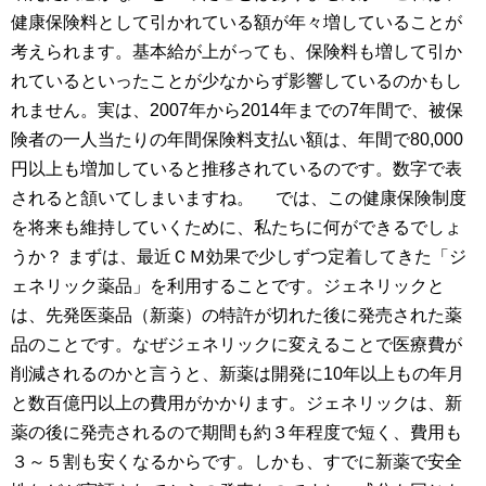
健康保険料として引かれている額が年々増していることが
考えられます。基本給が上がっても、保険料も増して引か
れているといったことが少なからず影響しているのかもし
れません。実は、2007年から2014年までの7年間で、被保
険者の一人当たりの年間保険料支払い額は、年間で80,000
円以上も増加していると推移されているのです。数字で表
されると頷いてしまいますね。
では、この健康保険制度
を将来も維持していくために、私たちに何ができるでしょ
うか？
まずは、最近ＣＭ効果で少しずつ定着してきた「ジ
ェネリック薬品」を利用することです。ジェネリックと
は、先発医薬品（新薬）の特許が切れた後に発売された薬
品のことです。なぜジェネリックに変えることで医療費が
削減されるのかと言うと、新薬は開発に10年以上もの年月
と数百億円以上の費用がかかります。ジェネリックは、新
薬の後に発売されるので期間も約３年程度で短く、費用も
３～５割も安くなるからです。しかも、すでに新薬で安全