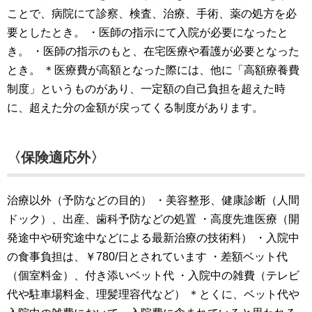
ことで、病院にて診察、検査、治療、手術、薬の処方を必
要としたとき。
・医師の指示にて入院が必要になったと
き。
・医師の指示のもと、在宅医療や看護が必要となった
とき。
＊医療費が高額となった際には、他に「高額療養費
制度」というものがあり、一定額の自己負担を超えた時
に、超えた分の金額が戻ってくる制度があります。
〈保険適応外〉
治療以外（予防などの目的）
・美容整形、健康診断（人間
ドック）、出産、歯科予防などの処置
・高度先進医療（開
発途中や研究途中などによる最新治療の技術料）
・入院中
の食事負担は、￥780/日とされています
・差額ベット代
（個室料金）、付き添いベット代
・入院中の雑費（テレビ
代や駐車場料金、理髪理容代など）
＊とくに、ベット代や